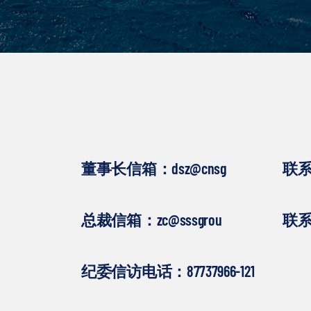
董事长信箱：dsz@cnsg
联系电
总裁信箱：zc@sssgrou
联系电
纪委信访电话：87737966-121