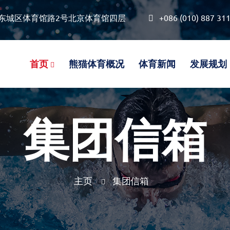
东城区体育馆路2号北京体育馆四层
+086 (010) 887 311
首页
熊猫体育概况
体育新闻
发展规划
集团信箱
主页
集团信箱