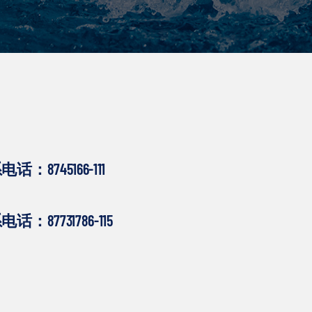
话：8745166-111
话：87731786-115